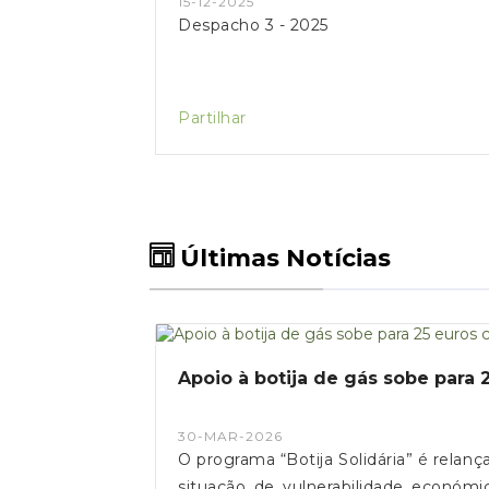
15-12-2025
Despacho 3 - 2025
Partilhar
Últimas Notícias
Apoio à botija de gás sobe par
30-MAR-2026
O programa “Botija Solidária” é relanç
situação de vulnerabilidade económi