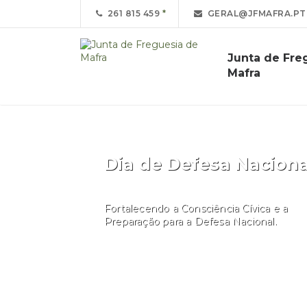
261 815 459
GERAL@JFMAFRA.PT
Junta de Fre
Mafra
Dia de Defesa Naciona
Fortalecendo a Consciência Cívica e a
Preparação para a Defesa Nacional.
Aceder