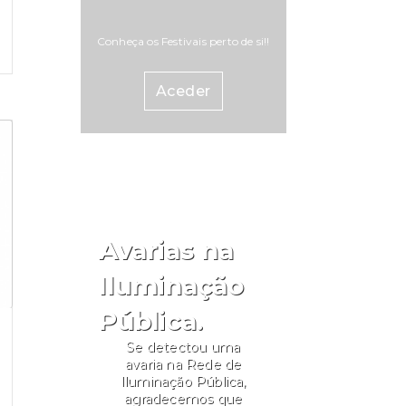
Conheça os Festivais perto de si!!
Aceder
Avarias na
Iluminação
Pública.
Se detectou uma
avaria na Rede de
Iluminação Pública,
agradecemos que