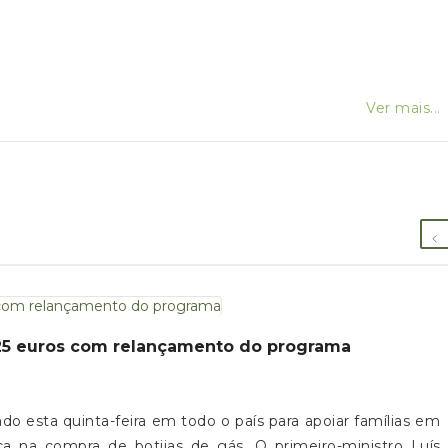
Ver mais...
a 25 euros com relançamento do programa
ado esta quinta-feira em todo o país para apoiar famílias em
ca na compra de botijas de gás. O primeiro-ministro Luís