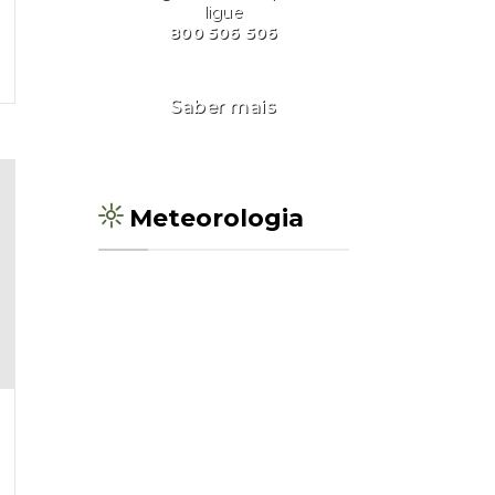
ligue
800 506 506
Saber mais
Meteorologia