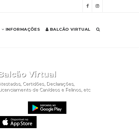
INFORMAÇÕES
BALCÃO VIRTUAL
Balcão Virtual
testados, Certidões, Declarações,
Licenciamento de Canídeos e Felinos, etc
Website