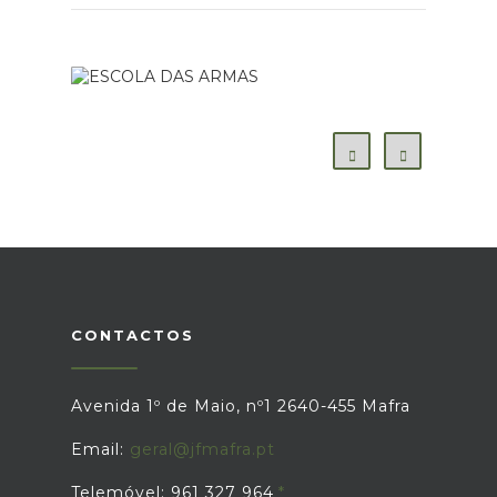
CONTACTOS
Avenida 1º de Maio, nº1 2640-455 Mafra
Email:
geral@jfmafra.pt
Telemóvel: 961 327 964