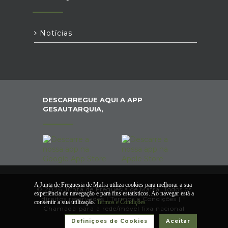
Notícias
DESCARREGUE AQUI A APP
GESAUTARQUIA,
A Junta de Freguesia de Mafra utiliza cookies para melhorar a sua
© 2026 Junta de Freguesia de Mafra. Todos os
experiência de navegação e para fins estatísticos. Ao navegar está a
direitos reservados |
Termos e Condições
|
*
consentir a sua utilização.
Termos e Condições
Chamada para a rede/móvel fixa nacional
Definiçoes de Cookies
Aceitar